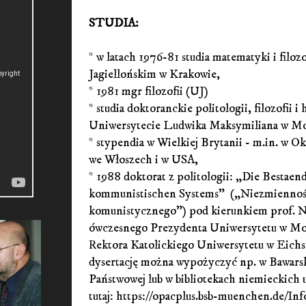
STUDIA:
* w latach 1976-81 studia matematyki i filoz
Jagiellońskim w Krakowie,
* 1981 mgr filozofii (UJ)
* studia doktoranckie politologii, filozofii i 
Uniwersytecie Ludwika Maksymiliana w M
* stypendia w Wielkiej Brytanii - m.in. w O
we Włoszech i w USA,
* 1988 doktorat z politologii: „Die Bestaend
kommunistischen Systems” („Niezmienność
komunistycznego”) pod kierunkiem prof. N
ówczesnego Prezydenta Uniwersytetu w Mo
Rektora Katolickiego Uniwersytetu w Eichst
dysertację można wypożyczyć np. w Bawarsk
Państwowej lub w bibliotekach niemieckich 
tutaj: https://opacplus.bsb-muenchen.de/Inf