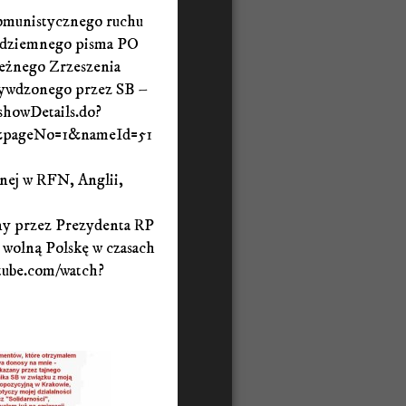
ykomunistycznego ruchu
podziemnego pisma PO
eżnego Zrzeszenia
zywdzonego przez SB –
/showDetails.do?
4&pageNo=1&nameId=51
znej w RFN, Anglii,
ny przez Prezydenta RP
 wolną Polskę w czasach
tube.com/watch?