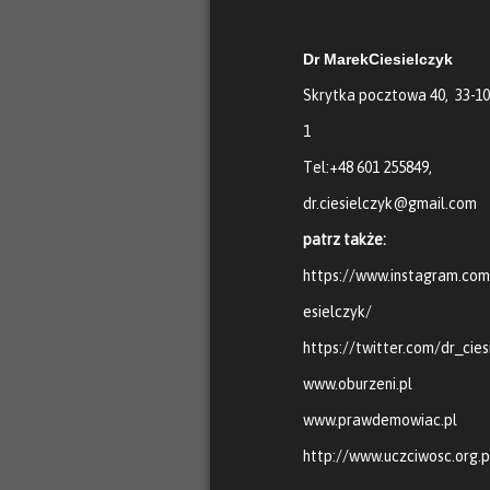
Dr MarekCiesielczyk
Skrytka pocztowa 40, 33-1
1
Tel:+48 601 255849,
dr.ciesielczyk@gmail.com
patrz także:
https://www.instagram.co
esielczyk/
https://twitter.com/dr_cies
www.oburzeni.pl
www.prawdemowiac.pl
http://www.uczciwosc.org.p