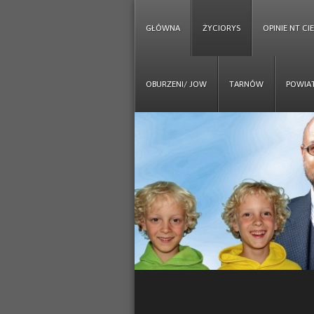
GŁÓWNA
ŻYCIORYS
OPINIE NT CI
OBURZENI/ JOW
TARNÓW
POWIA