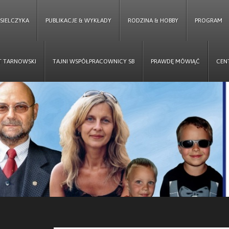
ESIELCZYKA
PUBLIKACJE & WYKŁADY
RODZINA & HOBBY
PROGRAM
T TARNOWSKI
TAJNI WSPÓŁPRACOWNICY SB
PRAWDĘ MÓWIĄĆ
CEN