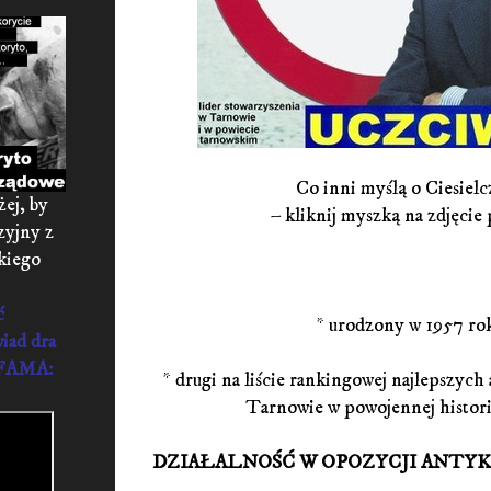
Co inni myślą o Ciesiel
żej, by
– kliknij myszką na zdjęcie
zyjny z
kiego
ć
* urodzony w 1957 ro
ad dra
o FAMA:
* drugi na liście rankingowej najlepszyc
Tarnowie w powojennej historii
DZIAŁALNOŚĆ W OPOZYCJI ANTY