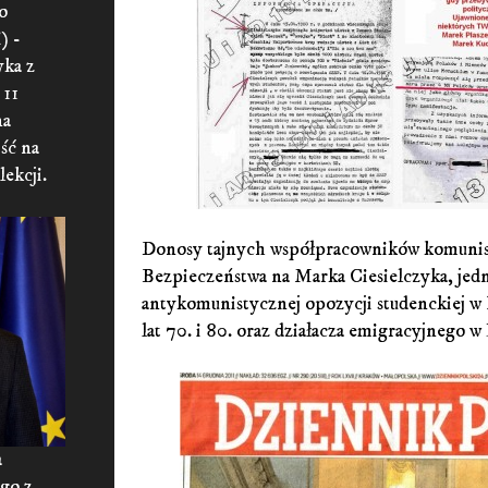
o
) -
yka z
 11
na
ść na
lekcji.
Donosy tajnych współpracowników komunis
Bezpieczeństwa na Marka Ciesielczyka, jed
antykomunistycznej opozycji studenckiej w
lat 70. i 80. oraz działacza emigracyjnego 
a
ego z