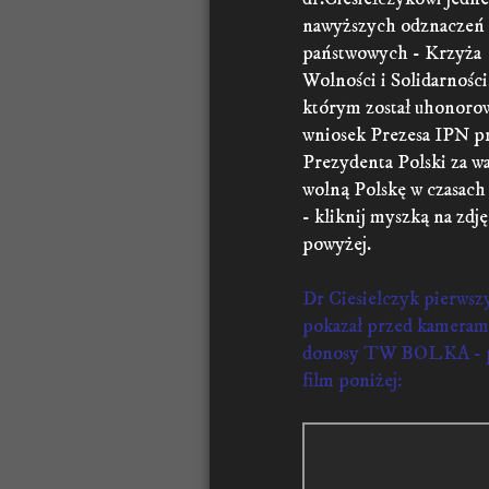
nawyższych odznaczeń
państwowych - Krzyża
Wolności i Solidarności
którym został uhonoro
wniosek Prezesa IPN p
Prezydenta Polski za wa
wolną Polskę w czasac
- kliknij myszką na zdję
powyżej.
Dr Ciesielczyk pierwsz
pokazał przed kamera
donosy TW BOLKA - p
film poniżej: