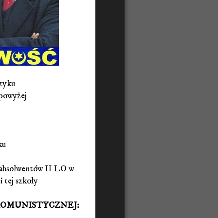
czyku
 powyżej
ku
h absolwentów II LO w
 tej szkoły
KOMUNISTYCZNEJ: