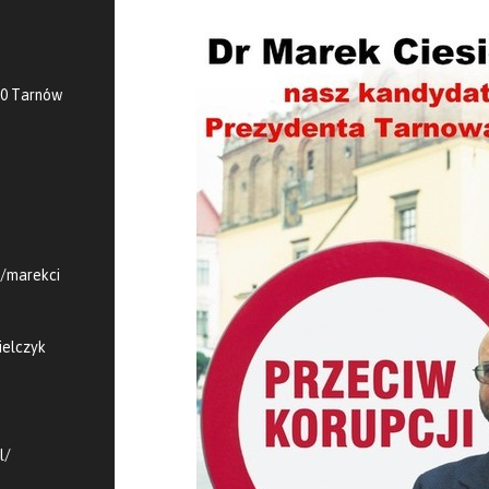
00 Tarnów
m/marekci
ielczyk
l/