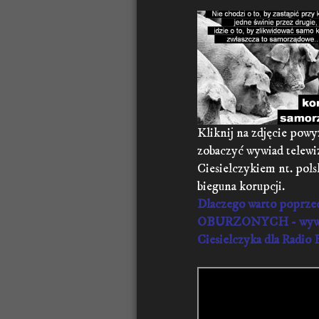
Kliknij na zdjęcie powy
zobaczyć wywiad telewi
Ciesielczykiem nt. pols
bieguna korupcji.
Dlaczego warto poprze
OBURZONYCH - wywi
Ciesielczyka dla Radi