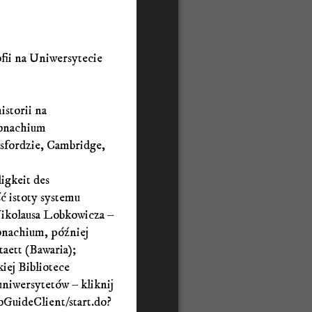
ofii na Uniwersytecie
historii na
onachium
ksfordzie, Cambridge,
igkeit des
 istoty systemu
ikolausa Lobkowicza –
nachium, później
aett (Bawaria);
iej Bibliotece
uniwersytetów – kliknij
oGuideClient/start.do?