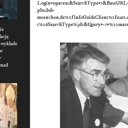
Login=opacext&SearchType=1&BaseURL=
plus.bsb-
muenchen.de%2fInfoGuideClient%2fstart
t%26SearchType%3d1&Query=-1=%22mare
ie
lację
 wykładu
 w
w
onad