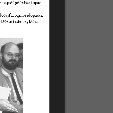
https%3a%2f%2fopac
.do%3fLogin%3dopacex
k%20ciesielczyk%22