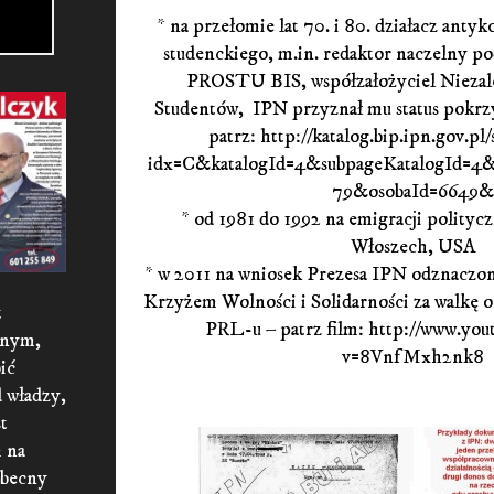
* na przełomie lat 70. i 80. działacz ant
studenckiego, m.in. redaktor naczelny 
PROSTU BIS, współzałożyciel Niezal
Studentów, IPN przyznał mu status pokr
patrz: http://katalog.bip.ipn.gov.pl
idx=C&katalogId=4&subpageKatalogId=
79&osobaId=6649&
* od 1981 do 1992 na emigracji polityc
Włoszech, USA
* w 2011 na wniosek Prezesa IPN odznaczo
Krzyżem Wolności i Solidarności za walkę o
t
PRL-u – patrz film: http://www.you
znym,
v=8VnfMxh2nk8
ić
d władzy,
t
 na
obecny