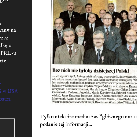
,
wany na
rzez
lkę o
h PRL-u
cie
y
mi w USA
atrz
Tylko niektóre media tzw. "głównego nurtu
podanie tej informacji...