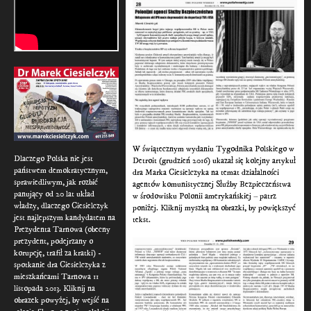
W świątecznym wydaniu Tygodnika Polskiego w
Dlaczego Polska nie jest
Detroit (grudzień 2016) ukazał się kolejny artykuł
państwem demokratycznym,
dra Marka Ciesielczyka na temat działalności
sprawiedliwym, jak rozbić
agentów komunistycznej Służby Bezpieczeństwa
panujący od 20 lat układ
w środowisku Polonii amerykańskiej – patrz
władzy, dlaczego Ciesielczyk
poniżej. Kliknij myszką na obrazki, by powiększyć
jest najlepszym kandydatem na
tekst.
Prezydenta Tarnowa (obecny
prezydent, podejrzany o
korupcję, trafił za kratki) -
spotkanie dra Ciesielczyka z
mieszkańcami Tarnowa 11
listopada 2013. Kliknij na
obrazek powyżej, by wejść na