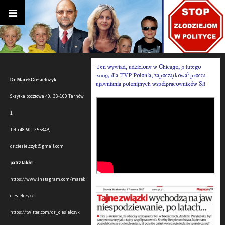
Ten wywiad, udzielony w Chicago, 9 lutego
2009, dla TVP Polonia, zapoczątkował proces
Dr MarekCiesielczyk
ujawniania polonijnych współpracowników SB
Skrytka pocztowa 40, 33-100 Tarnów
1
Tel:+48 601 255849,
dr.ciesielczyk@gmail.com
patrz także:
https://www.instagram.com/marek
ciesielczyk/
https://twitter.com/dr_ciesielczyk