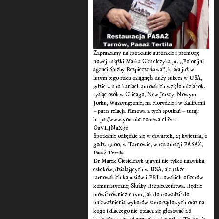
Zapraszamy na spotkanie autorskie i promocję
nowej książki Marka Ciesielczyka pt. „Polonijni
agenci Służby Bezpieczeństwa”, która już w
lutym tego roku osiągnęła duży sukces w USA,
gdzie w spotkaniach autorskich wzięło udział ok.
tysiąc osób w Chicago, New Jersey, Nowym
Jorku, Waszyngtonie, na Florydzie i w Kalifornii
– patrz relacja filmowa z tych spotkań – tutaj:
https://www.youtube.com/watch?v=-
OaVLJNaX5c
Spotkanie odbędzie się w czwartek, 23 kwietnia, o
godz. 19:oo, w Tarnowie, w restauracji PASAŻ,
Pasaż Tertila
Dr Marek Ciesielczyk ujawni nie tylko nazwiska
esbeków, działających w USA, ale także
tarnowskich kapusiów i PRL-owskich oficerów
komunistycznej Służby Bezpieczeństwa. Będzie
mówił również o tym, jak doprowadził do
unieważnienia wyborów samorządowych oraz na
kogo i dlaczego nie opłaca się głosować 26