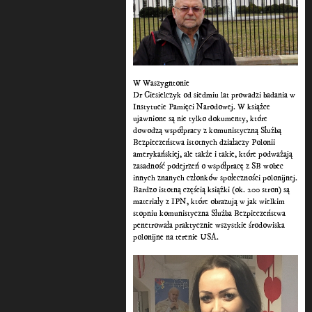
W Waszygntonie
Dr Ciesielczyk od siedmiu lat prowadzi badania w
Instytucie Pamięci Narodowej. W książce
ujawnione są nie tylko dokumenty, które
dowodzą współpracy z komunistyczną Służbą
Bezpieczeństwa istotnych działaczy Polonii
amerykańskiej, ale także i takie, które podważają
zasadność podejrzeń o współpracę z SB wobec
innych znanych członków społeczności polonijnej.
Bardzo istotną częścią książki (ok. 200 stron) są
materiały z IPN, które obrazują w jak wielkim
stopniu komunistyczna Służba Bezpieczeństwa
penetrowała praktycznie wszystkie środowiska
polonijne na terenie USA.