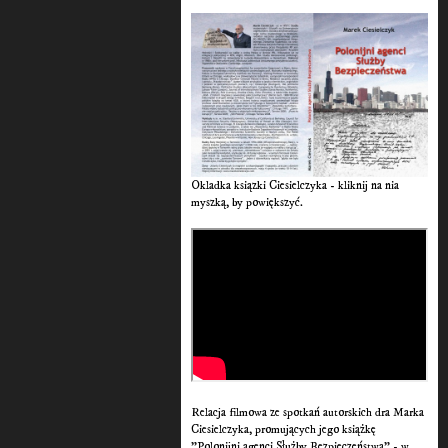
Okladka ksiązki Ciesielczyka - kliknij na nia
myszką, by powiększyć.
Relacja filmowa ze spotkań autorskich dra Marka
Ciesielczyka, promujących jego książkę
"Polonijni agenci Służby Bezpieczeństwa” - w