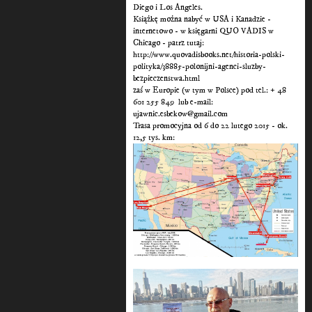
Diego i Los Angeles.
Książkę można nabyć w USA i Kanadzie -
internetowo - w księgarni QUO VADIS w
Chicago - patrz tutaj:
http://www.quovadisbooks.net/historia-polski-
polityka/38885-polonijni-agenci-sluzby-
bezpieczenstwa.html
zaś w Europie (w tym w Polsce) pod tel.: + 48
601 255 849 lub e-mail:
ujawnic.esbekow@gmail.com
Trasa promocyjna od 6 do 22 lutego 2015 - ok.
12,5 tys. km: