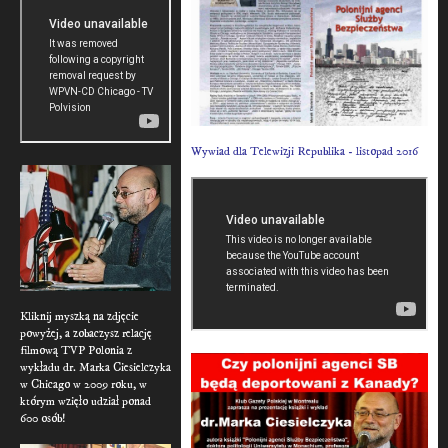
Wywiad dla Telewizji Republika - listopad 2016
Kliknij myszką na zdjęcie
powyżej, a zobaczysz relację
filmową TVP Polonia z
wykładu dr. Marka Ciesielczyka
w Chicago w 2009 roku, w
którym wzięło udział ponad
600 osób!