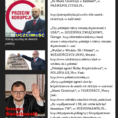
„Dr Marek Ciesielczyk w Kalifornii”, w:
PRAWAPOLITYKA.PL:
http://prawapolityka.pl/2016/0 6/dr-marek-
ciesielczyk-w-kalif ornii/
„Czy polonijni esbecy zostaną deportowani z
USA?”, w: DZIENNIK ZWIĄZKOWY,
Chicago: http://dziennikzwiazkowy.com/k
Kliknij myszką na obrazek
ultura-i-rozrywka/czy-polonijn i-esbecy-zostana-
poniżej:
deportowani-z -usa/
„Wykład w Wiedniu: SB i Polonia”, w:
WIEDEŃCZYCY.INFO, Wiedeń :
http://www.wiedenczycy.info/wy klad-w-
wiedniu-sb-i-polonia/
„Polonijni agenci Służby Bezpieczeństwa”, w:
POLAND.US, New York:
http://www.poland.us/strona,20
,18975,0,polonijni-agenci-sluz by-
bezpieczenstwa-dr-marek-cie sielczyk-w-usa.html
„Marek Ciesielczyk”, w VIDEOFACT, Nowy
Jork:
http://www.videofact.com/ciesi elczyk_main.html
„By współpracować z SB, nie trzeba było być
formalnym TW”, w: NIEPOPRAWNI.PL:
http://niepoprawni.pl/blog/757 8/wspolpracowac-
z-sb-nie-trzeb a-bylo-byc-formalnym-tw