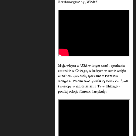
Boerhaavegasse 25, Wiedeń
Moja wizyta w USA w lutym 2016 - spotkania
autorskie w Chicago, w których w sumie wzięło
udział ok. 400 osób, spotkanie z Prezesem
Kongresu Polonii Amerykańskiej Frankiem Spulą
i występy w radiostacjach i Tv w Chicago -
poniżej relacje filmowe i artykuły: