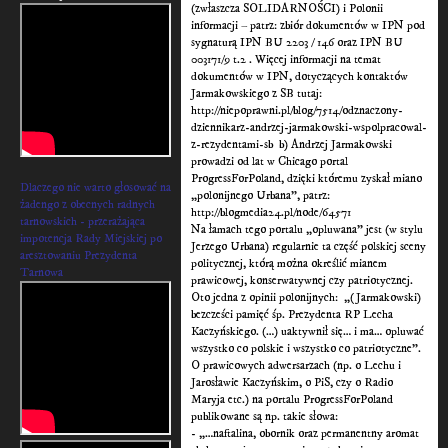
(zwłaszcza SOLIDARNOŚCI) i Polonii
informacji – patrz: zbiór dokumentów w IPN pod
sygnaturą IPN BU 2203 / 146 oraz IPN BU
003171/9 t.2 . Więcej informacji na temat
dokumentów w IPN, dotyczących kontaktów
Jarmakowskiego z SB tutaj:
http://niepoprawni.pl/blog/7514/odznaczony-
dziennikarz-andrzej-jarmakowski-wspolpracowal-
z-rezydentami-sb b) Andrzej Jarmakowski
prowadzi od lat w Chicago portal
ProgressForPoland, dzięki któremu zyskał miano
Dlaczego nie warto głosować na
„polonijnego Urbana”, patrz:
żadengo z obecnych radnych
http://blogmedia24.pl/node/64571
tarnowskich - przerażająca
Na łamach tego portalu „opluwana” jest (w stylu
impotencja Rady Miejskiej po
Jerzego Urbana) regularnie ta część polskiej sceny
aresztowaniu Prezydenta
politycznej, którą można określić mianem
Tarnowa
prawicowej, konserwatywnej czy patriotycznej.
Oto jedna z opinii polonijnych: „(Jarmakowski)
bezcześci pamięć śp. Prezydenta RP Lecha
Kaczyńskiego. (…) uaktywnił się… i ma… opluwać
wszystko co polskie i wszystko co patriotyczne”.
O prawicowych adwersarzach (np. o Lechu i
Jarosławie Kaczyńskim, o PiS, czy o Radio
Maryja etc.) na portalu ProgressForPoland
publikowane są np. takie słowa:
- „…naftalina, obornik oraz permanentny aromat