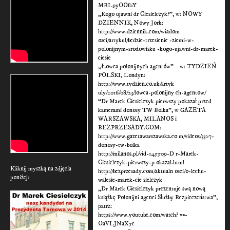
MBL9yOOf0Y
„Kogo ujawni dr Ciesielczyk?”, w: NOWY
DZIENNIK, Nowy Jork:
http://www.dziennik.com/wiadom
osci/artykul/bedzie-trzesienie -ziemi-w-
polonijnym-srodowisku -kogo-ujawni-dr-marek-
ciesie
„Łowca polonijnych agentów” – w: TYDZIEŃ
POLSKI, Londyn:
http://www.tydzien.co.uk/artyk
uly/2016/08/23/lowca-polonijny ch-agentow/
“Dr Marek Ciesielczyk pierwszy pokazał przed
kamerami donosy TW Bolka”, w GAZETA
WARSZAWSKA, MILANOS i
BEZPRZESADY.COM:
http://www.gazetawarszawska.co m/videos/3327-
donosy-tw-bolka
http://milanos.pl/vid-145509-D r-Marek-
Ciesielczyk-pierwszy-p okazal.html
Kliknij myszką na zdjęcia
http://bezprzesady.com/aktualn osci/o-lechu-
poniżej:
walesie-marek-cie sielczyk
„Dr Marek Ciesielczyk prezentuje swą nową
książkę Polonijni agenci Służby Bezpieczeństwa”,
patrz:
https://www.youtube.com/watch? v=-
OaVLJNaX5c