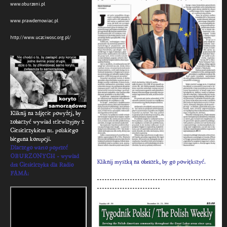
www.oburzeni.pl
www.prawdemowiac.pl
http://www.uczciwosc.org.pl/
Kliknij na zdjęcie powyżej, by
zobaczyć wywiad telewizyjny z
Ciesielczykiem nt. polskiego
bieguna korupcji.
Dlaczego warto poprzeć
OBURZONYCH - wywiad
Kliknij myszką na obrazek, by go powiększyć.
dra Ciesielczyka dla Radio
FAMA:
-----------------------------------------------
-------------------------