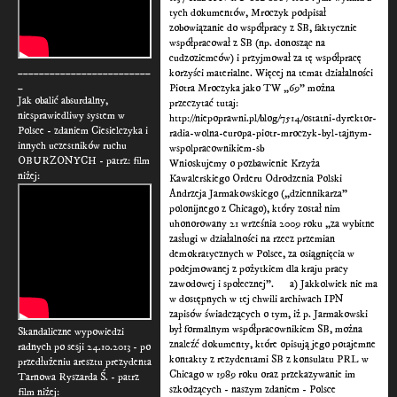
tych dokumentów, Mroczyk podpisał
zobowiązanie do współpracy z SB, faktycznie
współpracował z SB (np. donosząc na
cudzoziemców) i przyjmował za tę współpracę
_________________________
korzyści materialne. Więcej na temat działalności
_
Piotra Mroczyka jako TW „69” można
Jak obalić absurdalny,
przeczytać tutaj:
niesprawiedliwy system w
http://niepoprawni.pl/blog/7514/ostatni-dyrektor-
Polsce - zdaniem Ciesielczyka i
radia-wolna-europa-piotr-mroczyk-byl-tajnym-
innych uczestników ruchu
wspolpracownikiem-sb
OBURZONYCH - patrz: film
Wnioskujemy o pozbawienie Krzyża
niżej:
Kawalerskiego Orderu Odrodzenia Polski
Andrzeja Jarmakowskiego („dziennikarza”
polonijnego z Chicago), który został nim
uhonorowany 21 września 2009 roku „za wybitne
zasługi w działalności na rzecz przemian
demokratycznych w Polsce, za osiągnięcia w
podejmowanej z pożytkiem dla kraju pracy
zawodowej i społecznej”. a) Jakkolwiek nie ma
w dostępnych w tej chwili archiwach IPN
zapisów świadczących o tym, iż p. Jarmakowski
był formalnym współpracownikiem SB, można
Skandaliczne wypowiedzi
znaleźć dokumenty, które opisują jego potajemne
radnych po sesji 24.10.2013 - po
kontakty z rezydentami SB z konsulatu PRL w
przedłużeniu aresztu prezydenta
Chicago w 1989 roku oraz przekazywanie im
Tarnowa Ryszarda Ś. - patrz
szkodzących - naszym zdaniem - Polsce
film niżej: