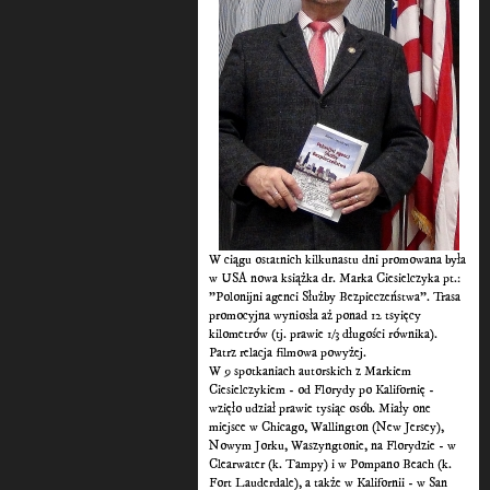
W ciągu ostatnich kilkunastu dni promowana była
w USA nowa książka dr. Marka Ciesielczyka pt.:
"Polonijni agenci Służby Bezpieczeństwa". Trasa
promocyjna wyniosła aż ponad 12 tsyięcy
kilometrów (tj. prawie 1/3 długości równika).
Patrz relacja filmowa powyżej.
W 9 spotkaniach autorskich z Markiem
Ciesielczykiem - od Florydy po Kalifornię -
wzięło udział prawie tysiąc osób. Miały one
miejsce w Chicago, Wallington (New Jersey),
Nowym Jorku, Waszyngtonie, na Florydzie - w
Clearwater (k. Tampy) i w Pompano Beach (k.
Fort Lauderdale), a także w Kalifornii - w San