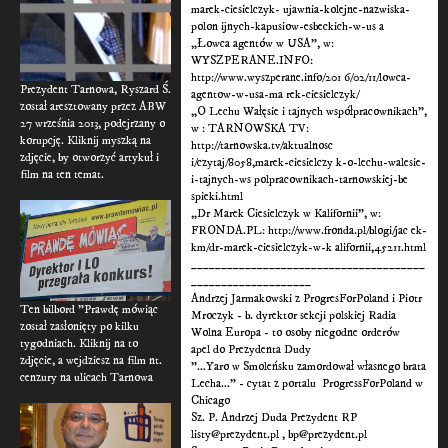
marek-ciesielczyk- ujawnia-kolejne-nazwiska-
polon ijnych-kapusiow-esbeckich-w-us a
„Łowca agentów w USA”, w:
WYSZPERANE.INFO:
http://www.wyszperane.info/201 6/02/11/lowca-
Prezydent Tarnowa, Ryszard Ś.
agentow-w-usa-ma rek-ciesielczyk/
został aresztowany przez ABW
„O Lechu Wałęsie i tajnych współpracownikach”,
27 września 2013, podejrzany o
w : TARNOWSKA TV:
korupcję. Kliknij myszką na
http://tarnowska.tv/aktualnosc
zdjęcie, by otworzyć artykuł i
i/czytaj/8058,marek-ciesielczy k-o-lechu-walesie-
film na ten temat.
i-tajnych-ws polpracownikach-tarnowskiej-be
spieki.html
„Dr Marek Ciesielczyk w Kalifornii”, w:
FRONDA.PL: http://www.fronda.pl/blogi/jac ek-
km/dr-marek-ciesielczyk-w-k alifornii,45211.html
_______________________________________
____________________
Andrzej Jarmakowski z ProgresForPoland i Piotr
Ten bilbord "Prawdę mówiąc
Mroczyk - b. dyrektor sekcji polskiej Radia
został zasłonięty po kilku
Wolna Europa - to osoby niegodne orderów
tygodniach. Kliknij na to
apel do Prezydenta Dudy
zdjęcie, a wejdziesz na film nt.
"...Yaro w Smoleńsku zamordował własnego brata
cenzury na ulicach Tarnowa
Lecha..." - cytat z portalu ProgressForPoland w
Chicago
Sz. P. Andrzej Duda Prezydent RP
listy@prezydent.pl , bp@prezydent.pl