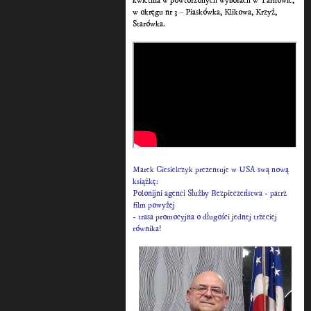
kwietnia w powtórzonych wyborach w Tarnowie,
w okręgu nr 3 – Piaskówka, Klikowa, Krzyż,
Starówka.
Marek Ciesielczyk prezentuje w USA swą nową
książkę:
Polonijni agenci Służby Bezpieczeństwa - patrz
film powyżej
- trasa promocyjna o długości jednej trzeciej
równika!