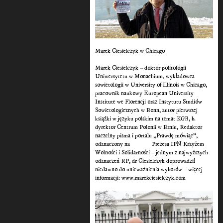
Marek Ciesielczyk w Chicago
Marek Ciesielczyk – doktor politologii
Uniwersytetu w Monachium, wykładowca
sowietologii w University of Illinois w Chicago,
pracownik naukowy European University
Institute we Florencji oraz Instytutu Studiów
Sowietologicznych w Bonn, autor pierwszej
książki w języku polskim na temat KGB, b.
dyrektor Centrum Polonii w Brniu, Redaktor
naczelny pisma i portalu „Prawdę mówiąc”,
odznaczony na
wniosek
Prezesa IPN Krzyżem
Wolności i Solidarności – jednym z najwyższych
odznaczeń RP, dr Ciesielczyk doprowadził
niedawno do unieważnienia wyborów – więcej
informacji: www.marekciesielczyk.com