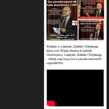
Wykłady w Londynie, Dublinie i Edynburgu
latem 2016. Relacja filmowa ze spotkań
Ciesielczyka w Londynie, Dublinie i Edynburgu
– kliknij tutaj: https://www.youtube.com/watch?
v=lpzIoBfPi2c