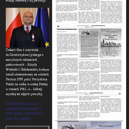
relację filmową z tej prelekcji.
Zobacz film z wręczenia
dr.Ciesielczykowi jednego z
nawyższych odznaczeń
państwowych - Krzyża
Wolności i Solidarności, którym
został uhonorowany na wniosek
Prezesa IPN przez Prezydenta
Polski za walkę o wolną Polskę
w czasach PRL-u - kliknij
myszką na zdjęcie powyżej.
Dr Ciesielczyk pierwszy
pokazał przed kamerami w
USA donosy TW BOLKA -
patrz film poniżej: