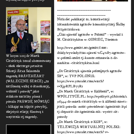
______________________________
___________________________
Niektóre publikacje nt. konsekwencji
zdemaskowania agentów komunistycznej Służby
Bezpieczeństwa:
„Czas ujawnić agentów w Polonii” – wywiad z
M. Ciesielczykiem w: GONIEC, Toronto:
http://www.goniec.net/goniec/i nne-
dzialy/wywiady/czas-ujawni %C4%87-agentow-
W lutym 2013 dr Marek
w-polonii-andrz ej-kumor-rozmawia-z-dr-
Ciesielczyk został uhonorowany
markiem -ciesielczykiem.html
- obok obecnego premiera
Szkocji Alexa Salmonda
„Dr Ciesielczyk ujawnia polonijnych agentów
nagrodą BRAVEHEART
SB”, w: TVP POLONIA:
(WALECZNE SERCE) „za
https://www.youtube.com/watch?
niezłomną walkę o demokrację,
v=XjpRPLB77Rs
wolność i prawdę" jako
„Dr Marek Ciesielczyk w Kalifornii”, w:
redaktor naczelny pisma i
WPOLITYCE.PL: http://wpolityce.pl/historia/2
portalu PRAWDĘ MÓWIĄC
96344-dr-marek-ciesielczyk-w-k alifornii-nawet-
- klikając na zdjęcie powyżej,
jezeli-prawda- moze-powodowac-zgorszenie-lepi
obejrzysz relację filmową z
ej-dopuscic-do-zgorszenia-niz- wyrzec-sie-
wręczenia tej nagrody.
prawdy
„Dr Marek Ciesielczyk o KGB”, w:
TELEWIZJA WIRTUALNEJ POLSKI:
https://www.youtube.com/watch? v=-