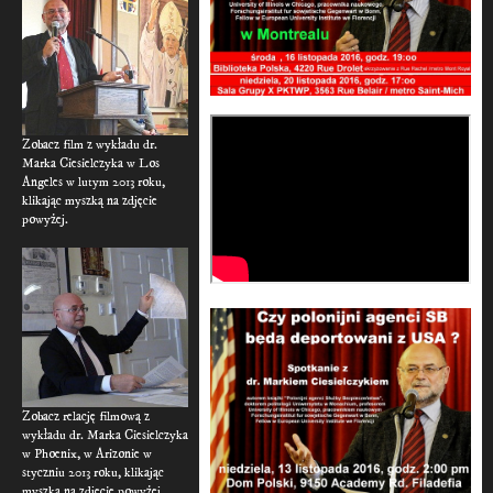
Zobacz film z wykładu dr.
Marka Ciesielczyka w Los
Angeles w lutym 2013 roku,
klikając myszką na zdjęcie
powyżej.
Zobacz relację filmową z
wykładu dr. Marka Ciesielczyka
w Phoenix, w Arizonie w
styczniu 2013 roku, klikając
myszką na zdjęcie powyżej.