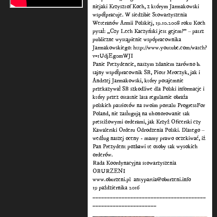
niejaki Krzysztof Koch, z którym Jarmakowski
współpracuje. W siedzibie Stowarzyszenia
Weteranów Armii Polskiej, 19.10.2008 roku Koch
pytał: „Czy Lech Kaczyński jest gejem?” – patrz
publiczne wystąpienie wspópracownika
Jarmakowskiego: http://www.youtube.com/watch?
v=1UdjEg0mWJI
Panie Prezydencie, naszym zdaniem zarówno b.
tajny współpracownik SB, Piotr Mroczyk, jak i
Andrzej Jarmakowski, który potajemnie
przekazywał SB szkodliwe dla Polski informacje i
który przez ostatnie lata regularnie obraża
polskich patriotów na swoim portalu ProgressFor
Poland, nie zasługują na uhonorowanie tak
prestiżowymi orderami, jak Krzyż Oficerski czy
Kawalerski Orderu Odrodzenia Polski. Dlatego –
według naszej oceny - mamy prawo oczekiwać, iż
Pan Prezydent pozbawi te osoby tak wysokich
orderów.
Rada Koordynacyjna stowarzyszenia
OBURZENI
www.oburzeni.pl antypartia@oburzeni.info
19 pażdziernika 2016
_______________________________________
______________________