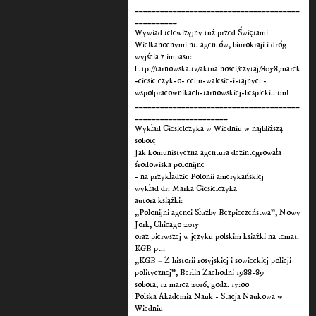
_______________________________________
__________
Wywiad telewizyjny tuż przed Świętami
Wielkanocnymi nt. agentów, biurokraji i dróg
wyjścia z impasu:
http://tarnowska.tv/aktualnosci/czytaj/8058,marek
-ciesielczyk-o-lechu-walesie-i-tajnych-
wspolpracownikach-tarnowskiej-bespieki.html
_______________________________________
______________________
Wykład Ciesielczyka w Wiedniu w najbliższą
sobotę
Jak komunistyczna agentura dezintegrowała
środowiska polonijne
- na przykładzie Polonii amerykańskiej
wykład dr. Marka Ciesielczyka
autora książki:
„Polonijni agenci Służby Bezpieczeństwa”, Nowy
Jork, Chicago 2015
oraz pierwszej w języku polskim książki na temat.
KGB pt.:
„KGB – Z historii rosyjskiej i sowieckiej policji
politycznej”, Berlin Zachodni 1988-89
sobota, 12 marca 2016, godz. 15:oo
Polska Akademia Nauk - Stacja Naukowa w
Wiedniu