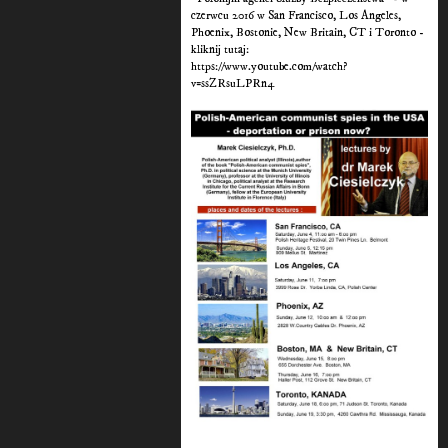
czerwcu 2016 w San Francisco, Los Angeles,
Phoenix, Bostonie, New Britain, CT i Toronto -
kliknij tutaj:
https://www.youtube.com/watch?
v=ssZRsuLPRn4