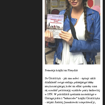
Promocja książki na Florydzie
Dr Ciesielczyk – jak sam mówi – opisuje także
działalność swego rodzaju polonijnego lobby
antylustracyjnego, które na różne sposoby stara
się utrudnić prezentację wyników pracy badawczej
w IPN. W przeddzień spotkania autorskiego w
Chicago jeden z "bohaterów" książki Ciesielczyka
- niejaki Andrzej Jarmakowski storpedował je,