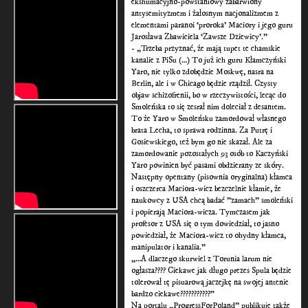
ekshumacyjno-powstaniowy zabarwiony
antysemityzmem i żałosnym nacjonalizmem z
elementami paranoi ‘proroka’ Maciory i jego guru
Jarosława Zbawiciela ‘Zawsze Dziewicy’.”
- „Trzeba przyznać, że mają tupet te chamskie
kanalie z PiSu (…) To już ich guru Kłamczyński
Yaro, nie tylko zdobędzie Moskwę, nasra na
Berlin, ale i w Chicago będzie rządził. Czysty
objaw schizofrenii, bo w rzeczywistości, lecąc do
Smoleńska to się zesrał nim doleciał z desantem.
To że Yaro w Smoleńsku zamordował własnego
brata Lecha, to sprawa rodzinna. Za Putrę i
Gosiewskiego, też bym go nie skazał. Ale za
zamordowanie pozostałych 93 osób to Kaczyński
Yaro powinien być pasami obdzierany ze skóry.
Następny opentany (pisownia oryginalna) kłamca
i oszczerca Maciora-wicz bezczelnie kłamie, że
naukowcy z USA chcą badać "zamach" smoleński
i popierają Maciora-wicza. Tymczasem jak
profesor z USA się o tym dowiedział, to jasno
powiedział, że Maciora-wicz to ohydny kłamca,
manipulator i kanalia.”
„…A dlaczego skurwiel z Torunia larum nie
ogłasza???? Ciekawe jak długo prezes Spula będzie
tolerował tę pisuarową jaczejkę na swojej antenie
bardzo ciekawe???????????”
Na portalu „ProgressForPoland” publikuje także