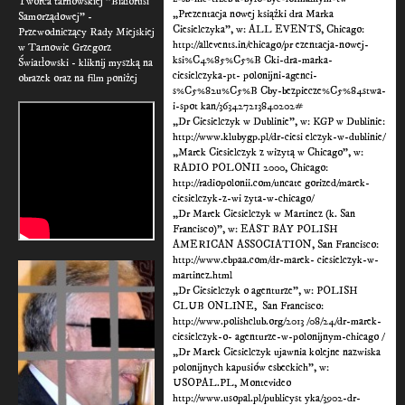
Twórca tarnowskiej "Białorusi
„Prezentacja nowej książki dra Marka
Samorządowej" -
Ciesielczyka”, w: ALL EVENTS, Chicago:
Przewodniczący Rady Miejskiej
http://allevents.in/chicago/pr ezentacja-nowej-
w Tarnowie Grzegorz
ksi%C4%85%C5%B Cki-dra-marka-
Światłowski - kliknij myszką na
ciesielczyka-pt- polonijni-agenci-
obrazek oraz na film poniżej
s%C5%82u%C5%B Cby-bezpiecze%C5%84stwa-
i-spot kan/363427213840202#
„Dr Ciesielczyk w Dublinie”, w: KGP w Dublinie:
http://www.klubygp.pl/dr-ciesi elczyk-w-dublinie/
„Marek Ciesielczyk z wizytą w Chicago”, w:
RADIO POLONII 2000, Chicago:
http://radiopolonii.com/uncate gorized/marek-
ciesielczyk-z-wi zyta-w-chicago/
„Dr Marek Ciesielczyk w Martinez (k. San
Francisco)”, w: EAST BAY POLISH
AMERICAN ASSOCIATION, San Francisco:
http://www.ebpaa.com/dr-marek- ciesielczyk-w-
martinez.html
„Dr Ciesielczyk o agenturze”, w: POLISH
CLUB ONLINE, San Francisco:
http://www.polishclub.org/2013 /08/24/dr-marek-
ciesielczyk-o- agenturze-w-polonijnym-chicago /
„Dr Marek Ciesielczyk ujawnia kolejne nazwiska
polonijnych kapusiów esbeckich”, w:
USOPAL.PL, Montevideo
http://www.usopal.pl/publicyst yka/3902-dr-