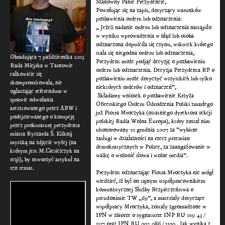
Szanowny Panie Prezydencie,
Powołując się na zapis, dotyczący warunków
pozbawienia orderu lub odznaczenia:
„ Jeżeli nadanie orderu lub odznaczenia nastąpiło
w wyniku wprowadzenia w błąd lub osoba
odznaczona dopuściła się czynu, wskutek którego
stała się niegodna orderu lub odznaczenia,
Obradująca 7 października 2013
Prezydent może podjąć decyzję o pozbawieniu
Rada Miejska w Tarnowie
orderu lub odznaczenia. Decyzja Prezydenta RP o
całkowicie się
pozbawieniu może dotyczyć wszystkich lub tylko
skompromitowała, nie
niektórych orderów i odznaczeń”,
ogłaszając referendum w
Składamy wniosek o pozbawienie Krzyża
sprawie odwołania
Oficerskiego Orderu Odrodzenia Polski zmarłego
aresztowanego przez ABW i
już Piotra Mroczyka (ostatniego dyrektora sekcji
podejrzewanego o korupcję
polskiej Radia Wolna Europa), który został nim
przez prokuraturę prezydenta
uhonorowany 10 grudnia 2007 za "wybitne
miasta Ryszarda Ś. Kliknij
zasługi w działalności na rzecz przemian
myszką na zdjęcie wyżej (na
demokratycznych w Polsce, za zaangażowanie w
którym jest M.Ciesielczyk na
walkę o wolność słowa i wolne media".
sesji), by otworzyć artykuł na
ten temat.
Prezydent odznaczając Piotra Mroczyka nie mógł
wiedzieć, iż był on tajnym współpracownikiem
komunistycznej Służby Bezpieczeństwa o
pseudonimie TW „69”, a materiały dotyczące
współpracy Mroczyka, zostały zgromadzone w
IPN w zbiorze o sygnaturze INP BU 019 43 /
1137 oraz IPN BU 002 086 / 1100 . Jak wynika z