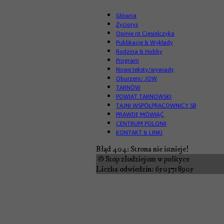
Główna
Życiorys
Opinie nt Ciesielczyka
Publikacje & Wykłady
Rodzina & Hobby
Program
Nowe teksty/wywiady
Oburzeni/ JOW
TARNÓW
POWIAT TARNOWSKI
TAJNI WSPÓŁPRACOWNICY SB
PRAWDĘ MÓWIĄĆ
CENTRUM POLONII
KONTAKT & LINKI
Błąd 404: Strona nie istnieje!
© Stop złodziejom w polityce
Liczba odwiedzin: 6503718905