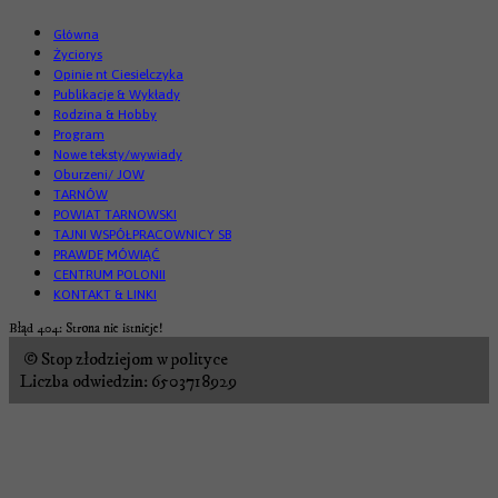
Główna
Życiorys
Opinie nt Ciesielczyka
Publikacje & Wykłady
Rodzina & Hobby
Program
Nowe teksty/wywiady
Oburzeni/ JOW
TARNÓW
POWIAT TARNOWSKI
TAJNI WSPÓŁPRACOWNICY SB
PRAWDĘ MÓWIĄĆ
CENTRUM POLONII
KONTAKT & LINKI
Błąd 404: Strona nie istnieje!
© Stop złodziejom w polityce
Liczba odwiedzin: 6503718929