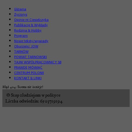
Główna
Życiorys
Opinie nt Ciesielczyka
Publikacje & Wykłady
Rodzina & Hobby
Program
Nowe teksty/wywiady
Oburzeni/ JOW
TARNÓW
POWIAT TARNOWSKI
TAJNI WSPÓŁPRACOWNICY SB
PRAWDĘ MÓWIĄĆ
CENTRUM POLONII
KONTAKT & LINKI
Błąd 404: Strona nie istnieje!
© Stop złodziejom w polityce
Liczba odwiedzin: 6503719194