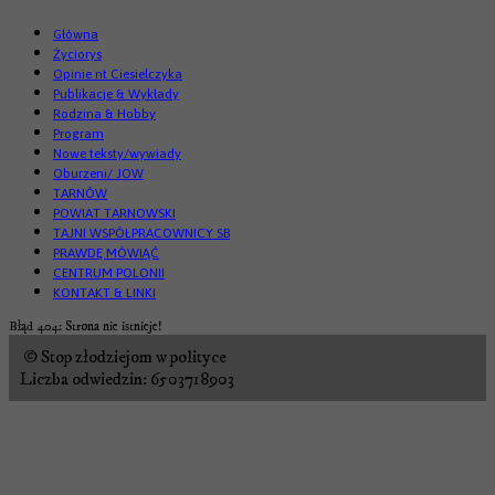
Główna
Życiorys
Opinie nt Ciesielczyka
Publikacje & Wykłady
Rodzina & Hobby
Program
Nowe teksty/wywiady
Oburzeni/ JOW
TARNÓW
POWIAT TARNOWSKI
TAJNI WSPÓŁPRACOWNICY SB
PRAWDĘ MÓWIĄĆ
CENTRUM POLONII
KONTAKT & LINKI
Błąd 404: Strona nie istnieje!
© Stop złodziejom w polityce
Liczba odwiedzin: 6503718903