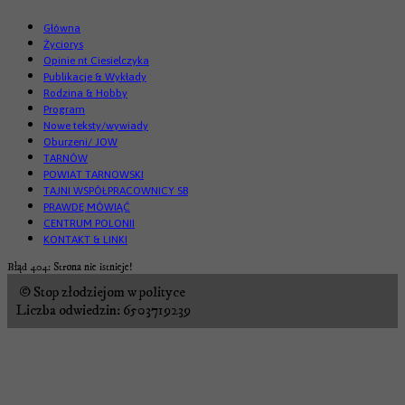
Główna
Życiorys
Opinie nt Ciesielczyka
Publikacje & Wykłady
Rodzina & Hobby
Program
Nowe teksty/wywiady
Oburzeni/ JOW
TARNÓW
POWIAT TARNOWSKI
TAJNI WSPÓŁPRACOWNICY SB
PRAWDĘ MÓWIĄĆ
CENTRUM POLONII
KONTAKT & LINKI
Błąd 404: Strona nie istnieje!
© Stop złodziejom w polityce
Liczba odwiedzin: 6503719239