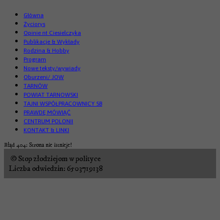
Główna
Życiorys
Opinie nt Ciesielczyka
Publikacje & Wykłady
Rodzina & Hobby
Program
Nowe teksty/wywiady
Oburzeni/ JOW
TARNÓW
POWIAT TARNOWSKI
TAJNI WSPÓŁPRACOWNICY SB
PRAWDĘ MÓWIĄĆ
CENTRUM POLONII
KONTAKT & LINKI
Błąd 404: Strona nie istnieje!
© Stop złodziejom w polityce
Liczba odwiedzin: 6503719138