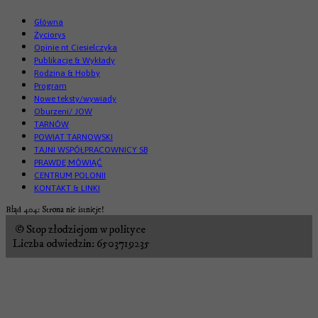
Główna
Życiorys
Opinie nt Ciesielczyka
Publikacje & Wykłady
Rodzina & Hobby
Program
Nowe teksty/wywiady
Oburzeni/ JOW
TARNÓW
POWIAT TARNOWSKI
TAJNI WSPÓŁPRACOWNICY SB
PRAWDĘ MÓWIĄĆ
CENTRUM POLONII
KONTAKT & LINKI
Błąd 404: Strona nie istnieje!
© Stop złodziejom w polityce
Liczba odwiedzin: 6503719235