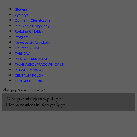
Główna
Życiorys
Opinie nt Ciesielczyka
Publikacje & Wykłady
Rodzina & Hobby
Program
Nowe teksty/wywiady
Oburzeni/ JOW
TARNÓW
POWIAT TARNOWSKI
TAJNI WSPÓŁPRACOWNICY SB
PRAWDĘ MÓWIĄĆ
CENTRUM POLONII
KONTAKT & LINKI
Błąd 404: Strona nie istnieje!
© Stop złodziejom w polityce
Liczba odwiedzin: 6503718570