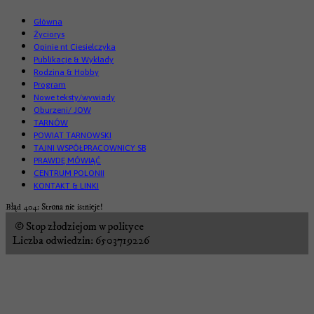
Główna
Życiorys
Opinie nt Ciesielczyka
Publikacje & Wykłady
Rodzina & Hobby
Program
Nowe teksty/wywiady
Oburzeni/ JOW
TARNÓW
POWIAT TARNOWSKI
TAJNI WSPÓŁPRACOWNICY SB
PRAWDĘ MÓWIĄĆ
CENTRUM POLONII
KONTAKT & LINKI
Błąd 404: Strona nie istnieje!
© Stop złodziejom w polityce
Liczba odwiedzin: 6503719226